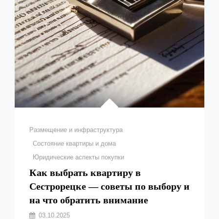
Рубрики
Размещение и инфраструктура
Состояние квартиры и дома
Юридические аспекты покупки
Как выбрать квартиру в
Сестрорецке — советы по выбору и
на что обратить внимание
Автор:
03.10.2025