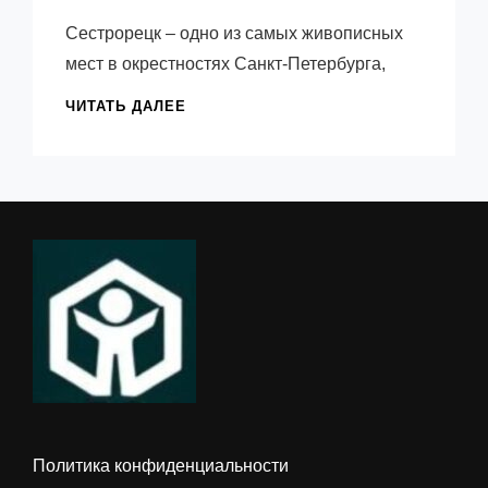
Емельянов
Сестрорецк – одно из самых живописных
Виктор
мест в окрестностях Санкт-Петербурга,
КАК
ЧИТАТЬ ДАЛЕЕ
ВЫБРАТЬ
КВАРТИРУ
В
СЕСТРОРЕЦКЕ
—
СОВЕТЫ
ПО
ВЫБОРУ
И
НА
ЧТО
ОБРАТИТЬ
ВНИМАНИЕ
Политика конфиденциальности