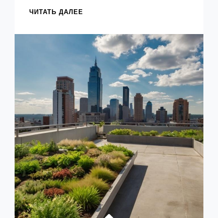
ПУТЕВОДИТЕЛЬ
ЧИТАТЬ ДАЛЕЕ
ПО
НЕДОРОГИМ
ХОСТЕЛАМ
МОСКВЫ
—
ЦЕНЫ,
УСЛОВИЯ
И
ЛУЧШИЕ
ВАРИАНТЫ
ПРОЖИВАНИЯ