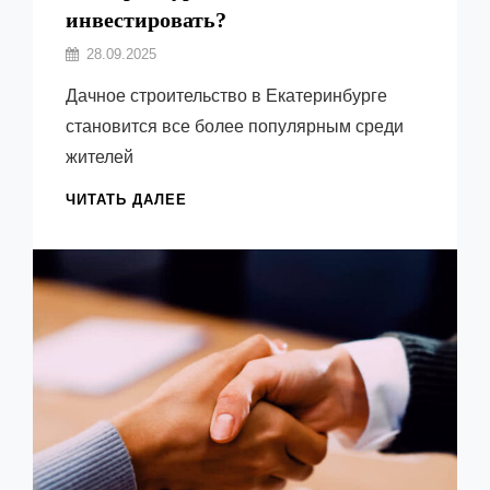
инвестировать?
Автор:
28.09.2025
Емельянов
Дачное строительство в Екатеринбурге
Виктор
становится все более популярным среди
жителей
ПРЕИМУЩЕСТВА
ЧИТАТЬ ДАЛЕЕ
И
НЕДОСТАТКИ
ДАЧНОГО
СТРОИТЕЛЬСТВА
В
ЕКАТЕРИНБУРГЕ
—
СТОИТ
ЛИ
ИНВЕСТИРОВАТЬ?