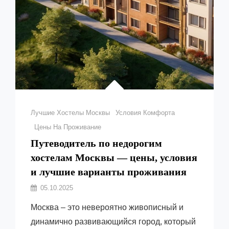
Рубрики
Лучшие Хостелы Москвы
Условия Комфорта
Цены На Проживание
Путеводитель по недорогим
хостелам Москвы — цены, условия
и лучшие варианты проживания
Автор:
05.10.2025
Емельянов
Москва – это невероятно живописный и
Виктор
динамично развивающийся город, который