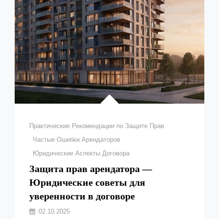
ЧТО
ОБРАТИТЬ
ВНИМАНИЕ
Рубрики
Практические Рекомендации по Защите Прав
Частые Ошибки Арендаторов
Юридические Аспекты Договора
Защита прав арендатора —
Юридические советы для
уверенности в договоре
Автор:
02.10.2025