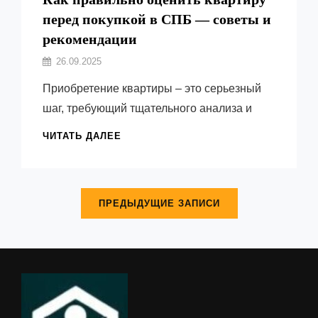
перед покупкой в СПБ — советы и
рекомендации
Автор:
26.09.2025
Емельянов
Приобретение квартиры – это серьезный
Виктор
шаг, требующий тщательного анализа и
КАК
ЧИТАТЬ ДАЛЕЕ
ПРАВИЛЬНО
ОЦЕНИТЬ
Навигация
КВАРТИРУ
ПЕРЕД
по
ПРЕДЫДУЩИЕ ЗАПИСИ
ПОКУПКОЙ
записям
В
СПБ
—
СОВЕТЫ
И
РЕКОМЕНДАЦИИ