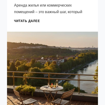
Емельянов
Аренда жилья или коммерческих
Виктор
помещений – это важный шаг, который
ЗАЩИТА
ЧИТАТЬ ДАЛЕЕ
ПРАВ
АРЕНДАТОРА
—
ЮРИДИЧЕСКИЕ
СОВЕТЫ
ДЛЯ
УВЕРЕННОСТИ
В
ДОГОВОРЕ