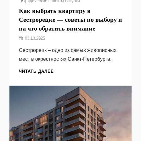
Юридические аспекты покупки
Как выбрать квартиру в
Сестрорецке — советы по выбору и
на что обратить внимание
Автор:
03.10.2025
Емельянов
Сестрорецк – одно из самых живописных
Виктор
мест в окрестностях Санкт-Петербурга,
КАК
ЧИТАТЬ ДАЛЕЕ
ВЫБРАТЬ
КВАРТИРУ
В
СЕСТРОРЕЦКЕ
—
СОВЕТЫ
ПО
ВЫБОРУ
И
НА