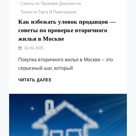
Советы по Проверке Документов
Тонкости Торга И Переговоров
Как избежать уловок продавцов —
советы по проверке вторичного
жилья в Москве
Автор:
30.09.2025
Емельянов
Покупка вторичного жилья в Москве – это
Виктор
серьезный шаг, который
КАК
ЧИТАТЬ ДАЛЕЕ
ИЗБЕЖАТЬ
УЛОВОК
ПРОДАВЦОВ
—
СОВЕТЫ
ПО
ПРОВЕРКЕ
ВТОРИЧНОГО