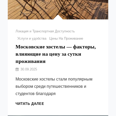
Рубрики
Локация и Транспортная Доступность
Услуги и удобства
Цены На Проживание
Московские хостелы — факторы,
влияющие на цену за сутки
проживания
Автор:
30.09.2025
Емельянов
Московские хостелы стали популярным
Виктор
выбором среди путешественников и
студентов благодаря
МОСКОВСКИЕ
ЧИТАТЬ ДАЛЕЕ
ХОСТЕЛЫ
—